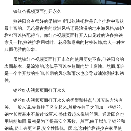
铁红杏视频页面打开永久
熟铁阳台有很好的柔韧性,所以熟铁栅栏是几个护栏中形状
最丰富的。无论是古典的欧洲风格还是浪漫的地中海风格,铁护
栏都可以搭配得当。像红杏视频页面打开入口见过的许多熟铁
家具一样,熟铁护栏用树叶、花朵和卷曲的树枝装饰,给人一种古
典而优雅的印象。
虽然铁红杏视频页面打开永久的使用历史不多,但铁阳台的
表面基本上是涂漆的,这似乎可以在短期内防止腐蚀。然而,阳台
是一个半开放的空间,长期的风水和雨水也会导致油漆剥落和锈
蚀。
钢丝红杏视频页面打开永久
钢丝红杏视频页面打开永久的类型和特点与其安装方法有
关。一般来说,先将柱子竖立起来,然后在柱子之间加一些钢丝。
钢丝长度基本不超过12厘米,整体看起来像钢丝网。通常阳台也
用钢筋加固,最初是为了提高安全系数。然而,由于增加了钢丝和
钢筋,爬上去更容易,安全性降低。因此,这种护栏很少在家里使