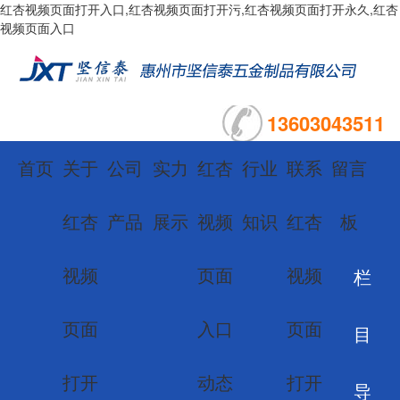
红杏视频页面打开入口,红杏视频页面打开污,红杏视频页面打开永久,红杏
视频页面入口
13603043511
首页
关于
公司
实力
红杏
行业
联系
留言
红杏
产品
展示
视频
知识
红杏
板
视频
页面
视频
栏
页面
入口
页面
目
打开
动态
打开
导