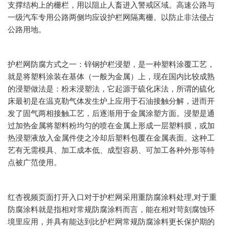
支撑结构上的栅栏，用以阻止人畜进入警戒区域。高速公路与
一级汽车专用公路两侧均应设护栏网隔离栅。以防止非法侵占
公路用地。
护栏网防腐方式之一：锌钢护栏浸塑，是一种塑料涂覆工艺，
就是将塑料涂装在基体（一般为金属）上，现在国内比较成熟
的浸塑做法是：粉末浸塑法，它起源于硫化床法，所谓的硫化
床最初是在温克勒气体发生炉上应用于石油接触分解，进而开
发了固气两相接触工艺，后逐渐用于金属涂塑方面。浸塑是通
过加热金属将塑料粉均匀的喷在金属上形成一层塑料膜，或加
热浸塑液放入金属件使之冷却后塑料包覆在金属表面。这种工
艺有无需模具、加工成本低、成型容易、可加工各种外形等特
点被广范使用。
红杏视频页面打开入口对于护栏网采用重防腐涂料处理,对于重
防腐涂料就是指相对常规防腐涂料而言，能在相对苛刻腐蚀环
境里应用，并具有能达到比护栏网常规防腐涂料更长保护期的