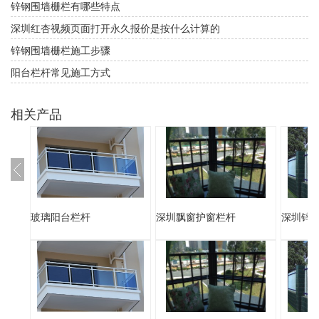
锌钢围墙栅栏有哪些特点
深圳红杏视频页面打开永久报价是按什么计算的
锌钢围墙栅栏施工步骤
阳台栏杆常见施工方式
相关产品
玻璃阳台栏杆
深圳飘窗护窗栏杆
深圳锌