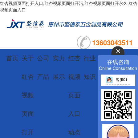
红杏视频页面打开入口,红杏视频页面打开污,红杏视频页面打开永久,红杏
视频页面入口
13603043511
首页
关于
公司
实力
红杏
行业
联系
留言
在线咨询
Online Consultation
红杏
产品
展示
视频
知识
红杏
板
客服01
视频
页面
视频
栏
页面
入口
页面
目
打开
动态
打开
导