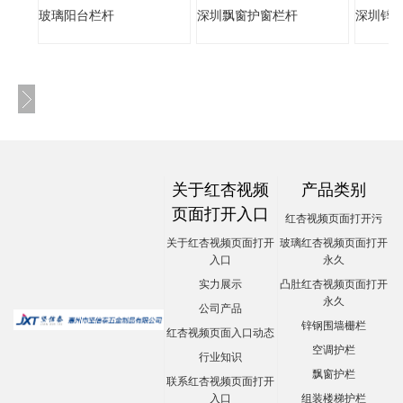
玻璃阳台栏杆
深圳飘窗护窗栏杆
深圳锌
关于红杏视频
产品类别
页面打开入口
红杏视频页面打开污
关于红杏视频页面打开
玻璃红杏视频页面打开
入口
永久
实力展示
凸肚红杏视频页面打开
永久
公司产品
锌钢围墙栅栏
红杏视频页面入口动态
空调护栏
行业知识
飘窗护栏
联系红杏视频页面打开
入口
组装楼梯护栏